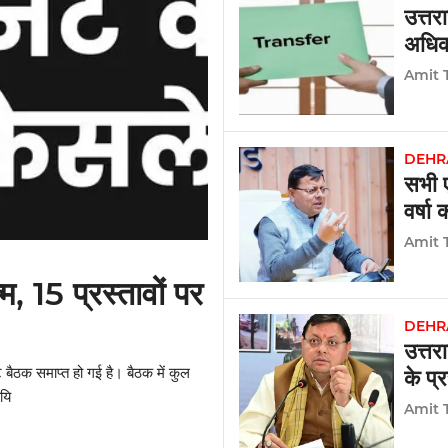
उत्तर
अधिका
को नई
Amit 
DEHR
सभी ए
वर्षा
Amit 
म, 15 प्रस्तावों पर
DEHR
उत्तर
नेट बैठक समाप्त हो गई है। बैठक में कुल
के प्
ायि
Amit 