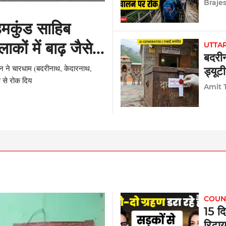
सेवा 
Braje
हेमकुंड साहिब
कों में बाढ़ जैसे
UTTA
बदरी
शासन ने चारधाम (बदरीनाथ, केदारनाथ,
ड्यूट
प से रोक दिय
Amit 
COUN
15 दि
रिटाय