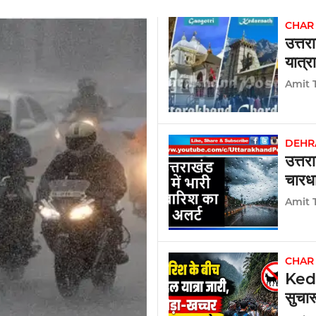
CHAR
उत्तर
यात्र
Amit 
DEHR
उत्तर
चारधा
Amit 
CHAR
Keda
सुचार