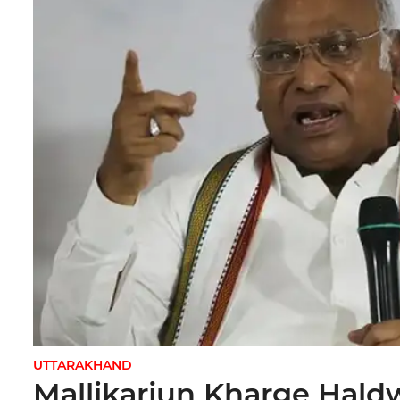
UTTARAKHAND
Mallikarjun Kharge Haldw