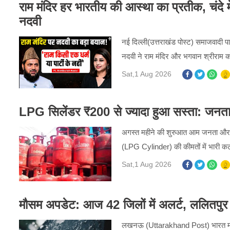
राम मंदिर हर भारतीय की आस्था का प्रतीक, चंदे मे
नदवी
नई दिल्ली(उत्तराखंड पोस्ट) समाजवादी पार
नदवी ने राम मंदिर और भगवान श्रीराम को
Sat,1 Aug 2026
LPG सिलेंडर ₹200 से ज्यादा हुआ सस्ता: जनता औ
अगस्त महीने की शुरुआत आम जनता और व्य
(LPG Cylinder) की कीमतों में भारी कट
Sat,1 Aug 2026
मौसम अपडेट: आज 42 जिलों में अलर्ट, ललितपुर स
लखनऊ (Uttarakhand Post) भारत मौसम व