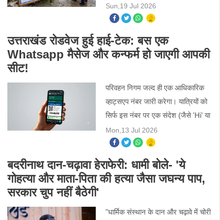
सभी आंगनबाड़ी केंद्र और कक्षा एक से 12
Sun,19 Jul 2026
तक के स्कूल बंद रहेंगे।
उत्तराखंड रोडवेज हुई हाई-टेक: बस एक
Whatsapp मैसेज और कन्फर्म हो जाएगी आपकी
सीट!
परिवहन निगम जल्द ही एक आधिकारिक
व्हाट्सएप नंबर जारी करेगा। यात्रियों को
सिर्फ इस नंबर पर एक संदेश (जैसे 'Hi' या
'Hello') भेजना होगा।
Mon,13 Jul 2026
बदरीनाथ दान-चढ़ावा हेराफेरी: धामी बोले- 'ये
गोहत्या और माता-पिता की हत्या जैसा जघन्य पाप,
सरकार चुप नहीं बैठेगी'
"धार्मिक संस्थान के दान और चढ़ावे में चोरी