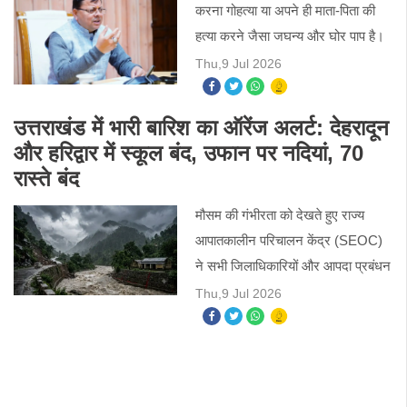
करना गोहत्या या अपने ही माता-पिता की
हत्या करने जैसा जघन्य और घोर पाप है।
ऐसा घृणित कृत्य करने वाले को किसी भी
Thu,9 Jul 2026
कीमत पर बख्शा नहीं जाएगा। यह एक
अक्षम्य अपराध
उत्तराखंड में भारी बारिश का ऑरेंज अलर्ट: देहरादून
और हरिद्वार में स्कूल बंद, उफान पर नदियां, 70
रास्ते बंद
मौसम की गंभीरता को देखते हुए राज्य
आपातकालीन परिचालन केंद्र (SEOC)
ने सभी जिलाधिकारियों और आपदा प्रबंधन
टीमों को हाई अलर्ट पर रहने के निर्देश दिए
Thu,9 Jul 2026
हैं। संवेदनशील इलाकों में विशेष निगरानी
रखने और राहत-