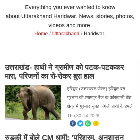
Everything you ever wanted to know
about
Uttarakhand Haridwar
. News, stories, photos,
videos and more.
Home
Uttarakhand
Haridwar
उत्तराखंड- हाथी ने ग्रामीण को पटक-पटककर
मारा, परिजनों का रो-रोकर बुरा हाल
हरिद्वार (उत्तराखंड पोस्ट) हरिद्वार वन
प्रभाग की श्यामपुर रेंज के कांसवाली बीट
क्षेत्र में गुरुवार सुबह जंगली हाथी के हमले
में एक ग्रामीण की मौत हो गई। मृतक की
Thu,30 Jul 2026
पहचान गुर्जर समुदाय के एहसान पुत्र यूसु
रुड़की में बोले CM धामी: 'परिश्रम, अनुशासन