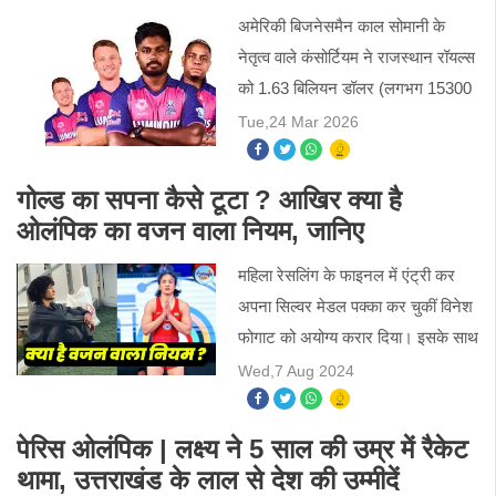
अमेरिकी बिजनेसमैन काल सोमानी के
नेतृत्व वाले कंसोर्टियम ने राजस्थान रॉयल्स
को 1.63 बिलियन डॉलर (लगभग 15300
करोड़ रुपये) में खरीद लिया है. इस भारी
Tue,24 Mar 2026
भरकम राशि के साथ राजस्थान रॉयल्स
आईपीएल इतिहास की सबस
गोल्ड का सपना कैसे टूटा ? आखिर क्या है
ओलंपिक का वजन वाला नियम, जानिए
महिला रेसलिंग के फाइनल में एंट्री कर
अपना सिल्वर मेडल पक्का कर चुकीं विनेश
फोगाट को अयोग्य करार दिया। इसके साथ
ही उनका ओलंपिक मेडल का सपना भी टूट
Wed,7 Aug 2024
गया।
पेरिस ओलंपिक | लक्ष्य ने 5 साल की उम्र में रैकेट
थामा, उत्तराखंड के लाल से देश की उम्मीदें