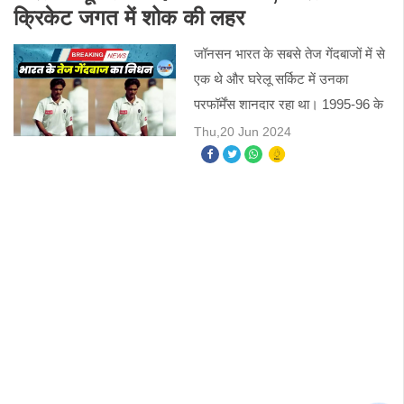
क्रिकेट जगत में शोक की लहर
जॉनसन भारत के सबसे तेज गेंदबाजों में से
एक थे और घरेलू सर्किट में उनका
परफॉर्मेंस शानदार रहा था। 1995-96 के
रणजी ट्रॉफी सीजन के दौरान केरल के
Thu,20 Jun 2024
खिलाफ 152 रन देकर 10 विकेट लेकर
उन्होंने अपनी पहचान भारती