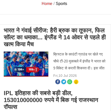
Home
Sports
भारत ने गंवाई सीरीज: हैरी ब्रुक का तूफान, फिल
सॉल्ट का धमाका... इंग्लैंड ने 14 ओवर से पहले ही
खत्म किया मैच
ब्रिस्टल के काउंटी ग्राउंड पर खेले गए
चौथे टी-20 मुकाबले में इंग्लैंड ने भारत को
9 विकेट से करारी शिकस्त दी। इस जीत
के साथ ही इंग्लैंड ने 5 मैचों की सीरीज में
Fri,10 Jul 2026
3-0 की अजेय बढ़त बनाकर सीरीज अपने
नाम कर
IPL इतिहास की सबसे बड़ी डील,
153010000000 रुपये में बिक गई राजस्थान
रॉयल्स