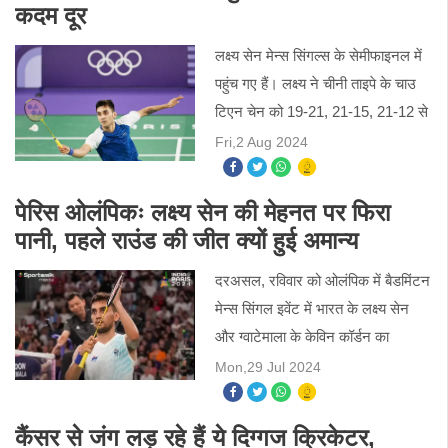
कदम दूर
लक्ष्य सेन मेन्स सिंगल्स के सेमीफाइनल में
पहुंच गए हैं। लक्ष्य ने चीनी ताइपे के चाउ
टिएन चेन को 19-21, 21-15, 21-12 से
हराया। लक्ष्य इस इवेंट के सेमीफाइनल में
Fri,2 Aug 2024
पहुंचने वाले पहले भारतीय पुरुष शटलर हैं।
पेरिस ओलंपिकः लक्ष्य सेन की मेहनत पर फिरा
पानी, पहले राउंड की जीत क्यों हुई अमान्य
दरअसल, रविवार को ओलंपिक में बैडमिंटन
मेन्स सिंगल इवेंट में भारत के लक्ष्य सेन
और ग्वाटेमाला के केविन कॉर्डन का
मुकाबला हुआ था। इस मुकाबले में भारतीय
Mon,29 Jul 2024
शटलर लक्ष्य सेन ने लगभग 42 मिनट तक
चले मुकाबले में
कैंसर से जंग लड़ रहे हैं ये दिग्गज क्रिकेटर,