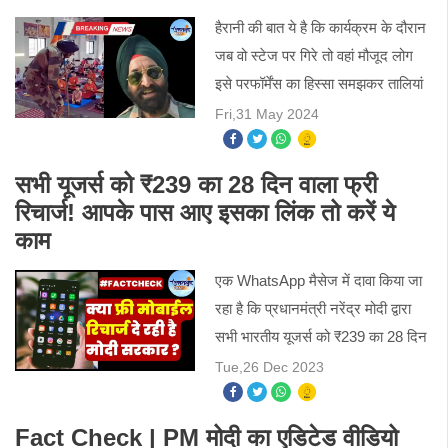
हैरानी की बात ये है कि कार्यक्रम के दौरान
जब वो स्टेज पर गिरे तो वहां मौजूद लोग
इसे परफॉर्मेंस का हिस्सा समझकर तालियां
बजाते रहे लेकिन शख्स की मौत हो गई।
Fri,31 May 2024
इसका वीडियो सोशल मीडिया पर तेजी से
वायरल हो र
सभी यूजर्स को ₹239 का 28 दिन वाला फ्री
रिचार्ज! आपके पास आए इसका लिंक तो करें ये
काम
एक WhatsApp मैसेज में दावा किया जा
रहा है कि प्रधानमंत्री नरेंद्र मोदी द्वारा
सभी भारतीय यूजर्स को ₹239 का 28 दिन
वाला रिचार्ज फ्री में दिया जा रहा है। इस
Tue,26 Dec 2023
मैसेज के साथ एक लिंक भी शेयर किया जा
रहा है
Fact Check | PM मोदी का एडिटेड वीडियो