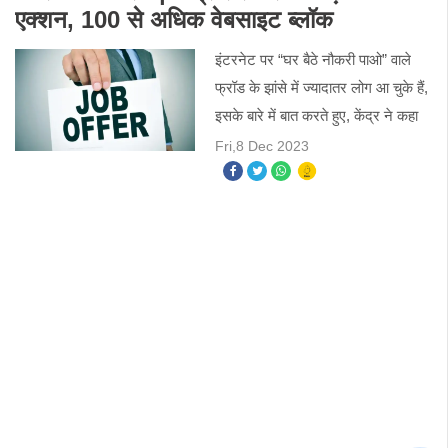
एक्शन, 100 से अधिक वेबसाइट ब्लॉक
इंटरनेट पर “घर बैठे नौकरी पाओ” वाले
फ्रॉड के झांसे में ज्यादातर लोग आ चुके हैं,
इसके बारे में बात करते हुए, केंद्र ने कहा
कि उन्होंने विदेशी विज्ञापनदाताओं से कई
Fri,8 Dec 2023
भाषाओं में "घर बैठे नौकरी" और "घर बैठ