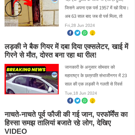
जिसने अपना एक पर्स 1957 में खो दिया।
अब 63 साल बाद जब वो पर्स मिला, तो
उसके अंदर से लोगों को ऐसी चीजें मिलीं,
Fri,28 Jun 2024
जिसे देखकर वो हैरान रह गए क्योंकि वो
सभी चीजें गुजरे
लड़की ने बैक गियर में दबा दिया एक्सलेटर, खाई में
गिरने से मौत, दोस्त बना रहा था रील!
जानकारी के अनुसार सोमवार को
महाराष्ट्र के छत्रपति संभाजीनगर में 23
साल की एक लड़की ने गलती से रिवर्स
गियर में एक्सलेटर दबा दिया जिससे कार
Tue,18 Jun 2024
पीछे क्रैश बैरियर को तोड़कर नीचे खाई में
गिर गई और उसकी मौत ह
नाचते-नाचते पूर्व फौजी की गई जान, परफॉर्मेंस का
हिस्सा समझ तालियां बजाते रहे लोग, देखिए
VIDEO