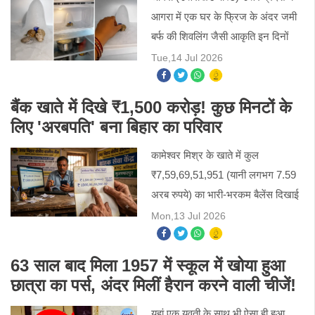
आगरा में एक घर के फ्रिज के अंदर जमी
बर्फ की शिवलिंग जैसी आकृति इन दिनों
चर्चा का विषय बनी हुई है। जैसे ही इस
Tue,14 Jul 2026
अनोखी आकृति की जानकारी लोगों तक
पहुंची, बड़ी संख्या
बैंक खाते में दिखे ₹1,500 करोड़! कुछ मिनटों के
लिए 'अरबपति' बना बिहार का परिवार
कामेश्वर मिश्र के खाते में कुल
₹7,59,69,51,951 (यानी लगभग 7.59
अरब रुपये) का भारी-भरकम बैलेंस दिखाई
दे रहा था। चौंकाने वाली बात यह थी कि
Mon,13 Jul 2026
जब उनके दिव्यांग बेटे के खाते की जांच की
गई, तो उसमें भी लगभग
63 साल बाद मिला 1957 में स्कूल में खोया हुआ
छात्रा का पर्स, अंदर मिलीं हैरान करने वाली चीजें!
यहां एक युवती के साथ भी ऐसा ही हुआ,