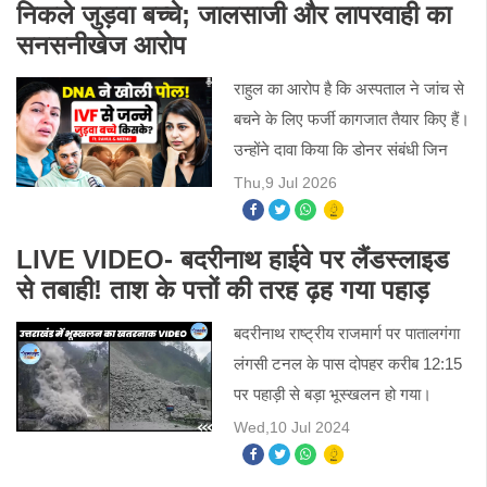
निकले जुड़वा बच्चे; जालसाजी और लापरवाही का
सनसनीखेज आरोप
राहुल का आरोप है कि अस्पताल ने जांच से
बचने के लिए फर्जी कागजात तैयार किए हैं।
उन्होंने दावा किया कि डोनर संबंधी जिन
सहमति पत्रों (Consent Forms) पर
Thu,9 Jul 2026
उनके हस्ताक्षर बताए जा रहे हैं, वे जाली हैं।
LIVE VIDEO- बदरीनाथ हाईवे पर लैंडस्लाइड
से तबाही! ताश के पत्तों की तरह ढ़ह गया पहाड़
बदरीनाथ राष्ट्रीय राजमार्ग पर पातालगंगा
लंगसी टनल के पास दोपहर करीब 12:15
पर पहाड़ी से बड़ा भूस्खलन हो गया।
गनीमत रही कि इस दौरान यहां कोई वाहन
Wed,10 Jul 2024
नहीं चल रहा था, जिससे बड़ा हादसा हो
सकता था।