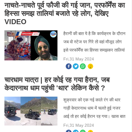
गिर गई और उसकी मौत ह
नाचते-नाचते पूर्व फौजी की गई जान, परफॉर्मेंस का
हिस्सा समझ तालियां बजाते रहे लोग, देखिए
VIDEO
हैरानी की बात ये है कि कार्यक्रम के दौरान
जब वो स्टेज पर गिरे तो वहां मौजूद लोग
इसे परफॉर्मेंस का हिस्सा समझकर तालियां
बजाते रहे लेकिन शख्स की मौत हो गई।
Fri,31 May 2024
इसका वीडियो सोशल मीडिया पर तेजी से
वायरल हो र
चारधाम यात्रा | हर कोई रह गया हैरान, जब
केदारनाथ धाम पहुंची 'थार' लेकिन कैसे ?
शुक्रवार को एक नई काले रंग की थार
गाड़ी केदारनाथ धाम में चलते हुई नजर
आई तो हर कोई हैरान रह गया। खास बात
ये है कि ये थार गाड़ी सड़क के रास्ते नहीं
Fri,31 May 2024