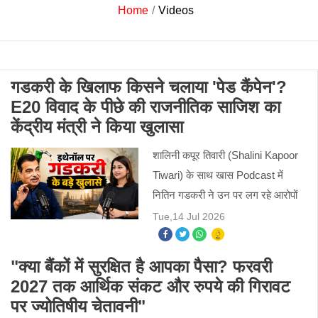
Home
Videos
गडकरी के खिलाफ किसने चलाया 'पेड कैंपेन'?
E20 विवाद के पीछे की राजनीतिक साजिश का
केंद्रीय मंत्री ने किया खुलासा
शालिनी कपूर तिवारी (Shalini Kapoor
Tiwari) के साथ खास Podcast में
नितिन गडकरी ने उन पर लग रहे आरोपों
पर खुलकर बात की। उनका कहना है कि
Tue,14 Jul 2026
इथेनॉल से गाड़ियों का एवरेज कम होने और
इंजन में पानी आने की बात प
"क्या बैंकों में सुरक्षित है आपका पैसा? फरवरी
2027 तक आर्थिक संकट और रुपये की गिरावट
पर ज्योतिषीय चेतावनी"