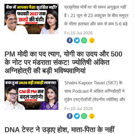
प्राकृतिक मोर्चे पर भी समय अनुकूल नहीं
है। 21 जून से 23 अक्टूबर के बीच समुद्र
के भीतर हलचल और कम से कम 5-6 बड़े
भूकंप आने की आशंका जताई गई है।
Fri,10 Jul 2026
इसका सीधा असर गेहूं और गन्ने जैसी
फसलों पर पड़ेगा, जिससे
PM मोदी का पद त्याग, योगी का उदय और 500
के नोट पर मंडराता संकट! ज्योतिषी अंकित
अग्निहोत्री की बड़ी भविष्यवाणियां
Shalini Kapoor Tiwari (SKT) के
साथ Podcast में अंकित अग्निहोत्री ने
मुंडेन एस्ट्रोलॉजी (मेदनीय ज्योतिष) और
ग्रहों की गणनाओं के आधार पर, उन्होंने
Fri,10 Jul 2026
भारत और विश्व स्तर पर महत्वपूर्ण परिवर्तनों
का संकेत द
DNA टेस्ट ने उड़ाए होश, माता-पिता के नहीं