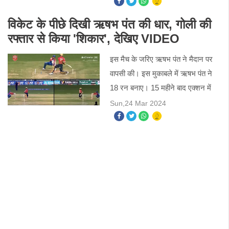
बल्कि आसमान के रास्ते केदारनाथ धाम में
पहुंचाई गई है।
विकेट के पीछे दिखी ऋषभ पंत की धार, गोली की
रफ्तार से किया 'शिकार', देखिए VIDEO
इस मैच के जरिए ऋषभ पंत ने मैदान पर
वापसी की। इस मुकाबले में ऋषभ पंत ने
18 रन बनाए। 15 महीने बाद एक्शन में
लौटे स्टार खिलाड़ी ने विकेटकीपिंग के
Sun,24 Mar 2024
दौरान घातक प्रदर्शन किया। उन्होंने गोली
की रफ्तार से स्ट