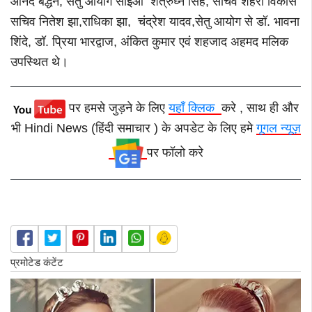
आनंद बर्द्धन, सेतु आयोग सीईओ शत्रुघ्न सिंह, सचिव शहरी विकास
सचिव नितेश झा,राधिका झा, चंद्रेश यादव,सेतु आयोग से डॉ. भावना
शिंदे, डॉ. प्रिया भारद्वाज, अंकित कुमार एवं शहजाद अहमद मलिक
उपस्थित थे।
पर हमसे जुड़ने के लिए
यहाँ क्लिक
करे , साथ ही और
भी Hindi News (हिंदी समाचार ) के अपडेट के लिए हमे
गूगल न्यूज़
पर फॉलो करे