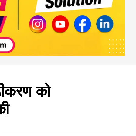
ुदृढ़ीकरण को
की