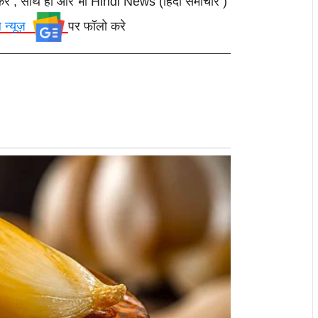
करे , साथ ही और भी Hindi News (हिंदी समाचार )
ल न्यूज़
पर फॉलो करे