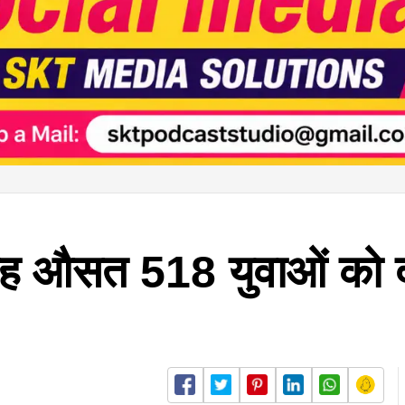
माह औसत 518 युवाओं को 