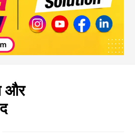
ून और
ंद