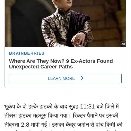
भूकंप
के
दो
हल्के
झटकों
के
बाद
सुबह
11:31
बजे
जिले
में
तीसरा
झटका
महसूस
किया
गया।
रिक्टर
पैमाने
पर
इसकी
तीव्रता
2.8
मापी
गई।
इसका
केंद्र
जमीन
से
पांच
किमी
की