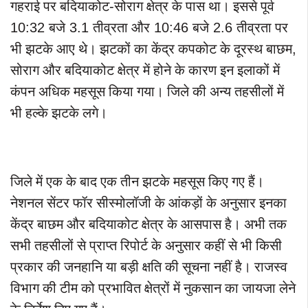
गहराई
पर
बदियाकोट
-
सोराग
क्षेत्र
के
पास
था।
इससे
पूर्व
10:32
बजे
3.1
तीव्रता
और
10:46
बजे
2.6
तीव्रता
पर
भी
झटके
आए
थे।
झटकों
का
केंद्र
कपकोट
के
दूरस्थ
बाछम
,
सोराग
और
बदियाकोट
क्षेत्र
में
होने
के
कारण
इन
इलाकों
में
कंपन
अधिक
महसूस
किया
गया।
जिले
की
अन्य
तहसीलों
में
भी
हल्के
झटके
लगे।
जिले
में
एक
के
बाद
एक
तीन
झटके
महसूस
किए
गए
हैं।
नेशनल
सेंटर
फॉर
सीस्मोलॉजी
के
आंकड़ों
के
अनुसार
इनका
केंद्र
बाछम
और
बदियाकोट
क्षेत्र
के
आसपास
है।
अभी
तक
सभी
तहसीलों
से
प्राप्त
रिपोर्ट
के
अनुसार
कहीं
से
भी
किसी
प्रकार
की
जनहानि
या
बड़ी
क्षति
की
सूचना
नहीं
है।
राजस्व
विभाग
की
टीम
को
प्रभावित
क्षेत्रों
में
नुकसान
का
जायजा
लेने