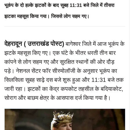
11:31
भूकंप
के
दो
हल्के
झटकों
के
बाद
सुबह
बजे
जिले
में
तीसरा
झटका
महसूस
किया
गया।
जिससे
लोग
सहम
गए।
देहरादून ( उत्तराखंड पोस्ट)
बागेश्वर
जिले
में
आज
भूकंप
के
झटके
महसूस
किए
गए।
एक
घंटे
के
भीतर
धरती
तीन
बार
कांपने
से
लोग
सहम
गए
और
सुरक्षित
स्थानों
की
ओर
दौड़
पड़े।
नेशनल
सेंटर
फॉर
सीस्मोलॉजी
के
अनुसार
भूकंप
का
सिलसिला
सुबह
साढ़े
दस
बजे
शुरू
हुआ
और
11:31
बजे
तक
जारी
रहा।
झटकों
का
केंद्र
कपकोट
तहसील
के
बदियाकोट
,
सोराग
और
बाछम
क्षेत्र
के
आसपास
दर्ज
किया
गया
है।