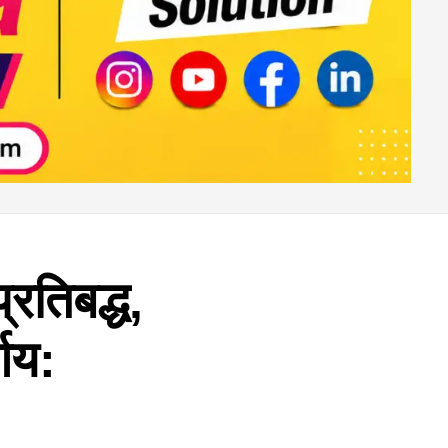
रतिबद्ध,
णय: