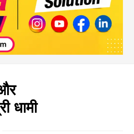
 और
री धामी