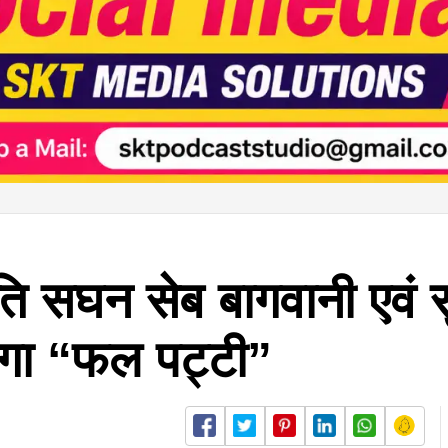
अति सघन सेब बागवानी एवं
ेगा “फल पट्टी”